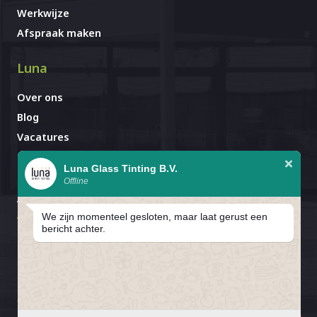
Werkwijze
Afspraak maken
Luna
Over ons
Blog
Vacatures
Contact
Luna Glass Tinting B.V.
Offline
Afspraak al gemaakt?
Avignonlaan 67
We zijn momenteel gesloten, maar laat gerust een
5627 GA Eindhoven
bericht achter.
In verband met de bouwvak zijn
wij gesloten van 25 juli T/M 16