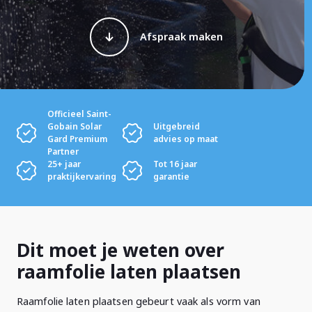
Afspraak maken
Officieel Saint-
Gobain Solar
Uitgebreid
Gard Premium
advies op maat
Partner
25+ jaar
Tot 16 jaar
praktijkervaring
garantie
Dit moet je weten over
raamfolie laten plaatsen
Raamfolie laten plaatsen gebeurt vaak als vorm van