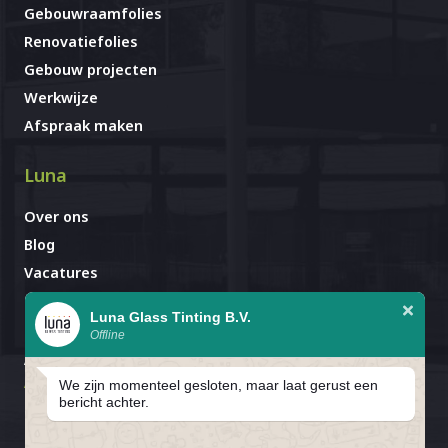
Gebouwraamfolies
Renovatiefolies
Gebouw projecten
Werkwijze
Afspraak maken
Luna
Over ons
Blog
Vacatures
Contact
Luna Glass Tinting B.V.
Offline
Afspraak al gemaakt?
Avignonlaan 67
We zijn momenteel gesloten, maar laat gerust een
5627 GA Eindhoven
bericht achter.