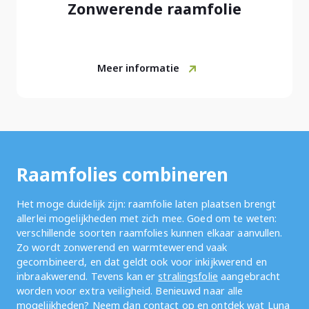
Zonwerende raamfolie
Meer informatie
Raamfolies combineren
Het moge duidelijk zijn: raamfolie laten plaatsen brengt
allerlei mogelijkheden met zich mee. Goed om te weten:
verschillende soorten raamfolies kunnen elkaar aanvullen.
Zo wordt zonwerend en warmtewerend vaak
gecombineerd, en dat geldt ook voor inkijkwerend en
inbraakwerend. Tevens kan er
stralingsfolie
aangebracht
worden voor extra veiligheid. Benieuwd naar alle
mogelijkheden? Neem dan
contact
op en ontdek wat Luna