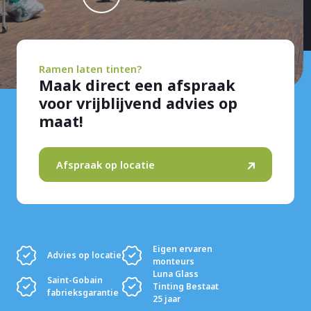
Ramen laten tinten?
Maak direct een afspraak
voor vrijblijvend advies op
maat!
Afspraak op locatie
Eigen ervaren
Advies op locatie
monteurs
Luna Glass
Saint-Gobain
Tinting Bestaat
fabrieksgarantie
25 jaar