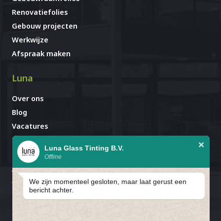
Renovatiefolies
Gebouw projecten
Werkwijze
Afspraak maken
Luna
Over ons
Blog
Vacatures
Contact
Luna Glass Tinting B.V.
Offline
Afspraak al gemaakt?
Avignonlaan 67
We zijn momenteel gesloten, maar laat gerust een
5627 GA Eindhoven
bericht achter.