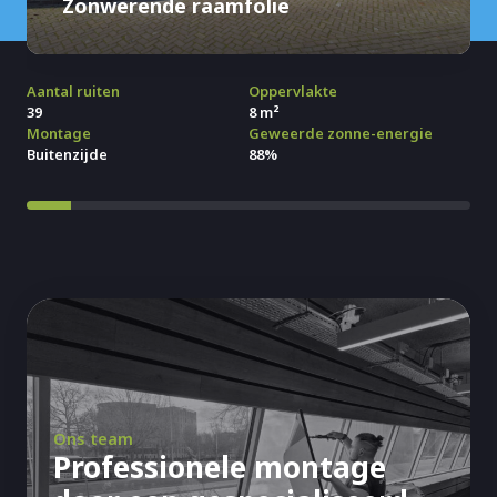
Zonwerende raamfolie
Aantal ruiten
Oppervlakte
39
8 m²
Montage
Geweerde zonne-energie
Buitenzijde
88%
Ons team
Professionele montage