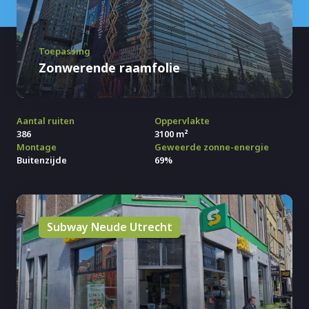
Toepassing
Zonwerende raamfolie
Aantal ruiten
Oppervlakte
386
3100 m²
Montage
Geweerde zonne-energie
Buitenzijde
69%
Subway Neude Utrecht