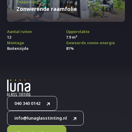
Toepassing
Zonwerende raamfolie
Aantal ruiten
Oppervlakte
12
7.9 m²
Montage
Geweerde zonne-energie
Buitenzijde
81%
040 340 0142
info@lunaglasstinting.nl