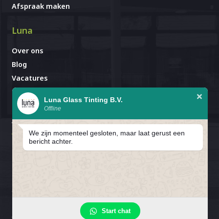
Afspraak maken
Luna
Over ons
Blog
Vacatures
Contact
Luna Glass Tinting B.V.
Offline
Afspraak al gemaakt?
Avignonlaan 67
We zijn momenteel gesloten, maar laat gerust een
5627 GA Eindhoven
bericht achter.
In verband met de bouwvak zijn
wij gesloten van 25 juli T/M 16
1
Privacybeleid
Cookiebeleid
Cookievoorkeuren
Start chat
augustus.
Algemene Voorwaarden