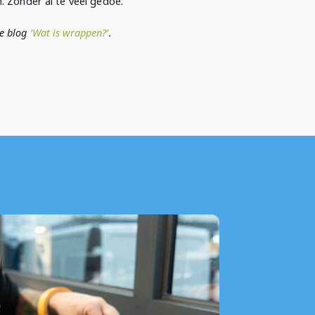
n. Zonder al te veel gedoe.
ze blog
‘Wat is wrappen?’
.