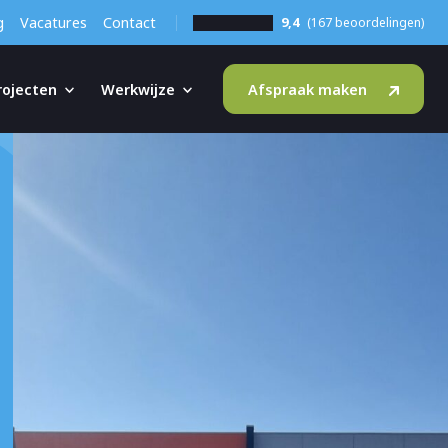
g
Vacatures
Contact
9,4
(167 beoordelingen)
rojecten
Werkwijze
Afspraak maken