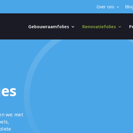
Over ons
Blo
Gebouwraamfolies
Renovatiefolies
P
ies
en we: met
els,
plete