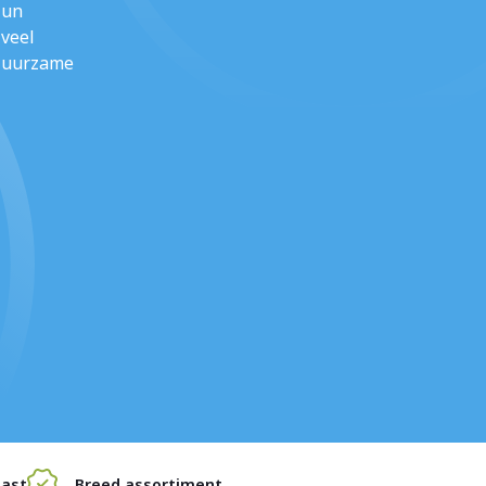
hun
 veel
 duurzame
last
Breed assortiment