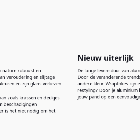
Nieuw uiterlijk
n nature robuust en
De lange levensduur van alum
van veroudering en slijtage
Door de veranderende trends w
leuren en zijn glans verliezen.
andere kleur. Wrapfolies zijn 
restyling? Door je aluminium 
jouw pand op een eenvoudige 
aan zoals krassen en deukjes.
en beschadigingen
er is het niet nodig om het