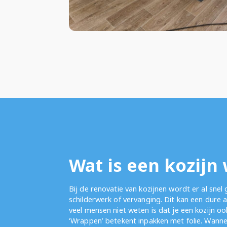
Wat is een kozijn
Bij de renovatie van kozijnen wordt er al snel
schilderwerk of vervanging. Dit kan een dure 
veel mensen niet weten is dat je een kozijn o
‘Wrappen’ betekent inpakken met folie. Wannee