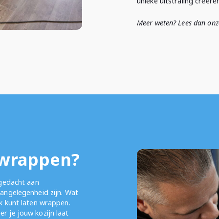
unieke uitstraling creëre
Meer weten? Lees dan on
 wrappen?
 gedacht aan
aangelegenheid zijn. Wat
ok kunt laten wrappen.
r je jouw kozijn laat