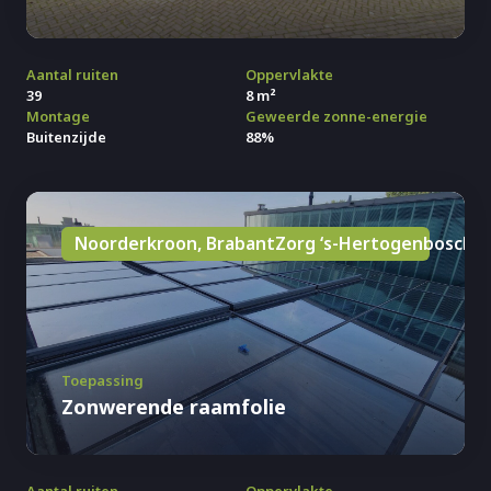
Aantal ruiten
Oppervlakte
39
8 m²
Montage
Geweerde zonne-energie
Buitenzijde
88%
Noorderkroon, BrabantZorg ‘s-Hertogenbosch
Toepassing
Zonwerende raamfolie