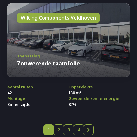
Wilting Components Veldhoven
Toepassing
Zonwerende raamfolie
Aantal ruiten
Oppervlakte
42
130 m²
Montage
Geweerde zonne-energie
Binnenzijde
87%
1
2
3
4