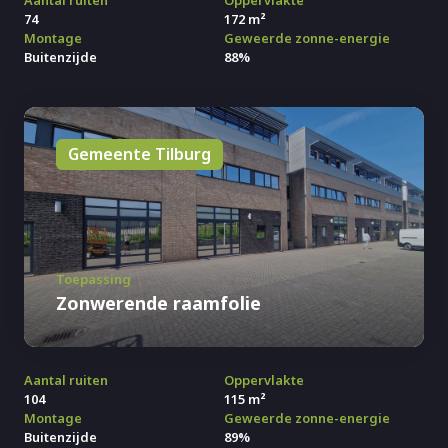
Aantal ruiten
Oppervlakte
74
172 m²
Montage
Geweerde zonne-energie
Buitenzijde
88%
Gemeente Tilburg
Toepassing
Zonwerende raamfolie
Aantal ruiten
Oppervlakte
104
115 m²
Montage
Geweerde zonne-energie
Buitenzijde
89%