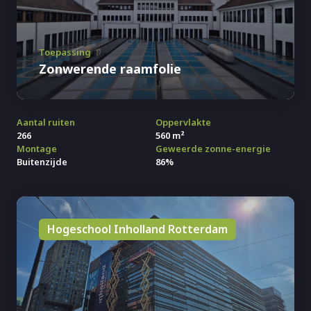
Toepassing
Zonwerende raamfolie
Aantal ruiten
Oppervlakte
266
560 m²
Montage
Geweerde zonne-energie
Buitenzijde
86%
Hogeschool Inholland Rotterdam