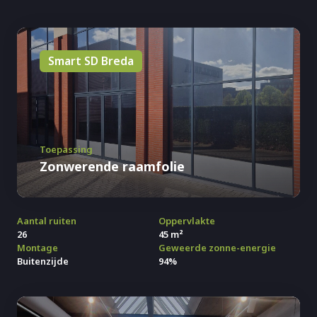
Smart SD Breda
Toepassing
Zonwerende raamfolie
Aantal ruiten
Oppervlakte
26
45 m²
Montage
Geweerde zonne-energie
Buitenzijde
94%