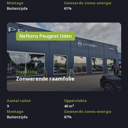
Montage
Geweerde zonne-energie
Buitenzijde
61%
Nefkens Peugeot Uden
Toepassing
Zonwerende raamfolie
Aantal ruiten
Oppervlakte
9
40 m²
Montage
Geweerde zonne-energie
Buitenzijde
87%