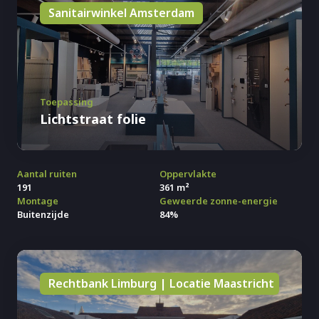
Sanitairwinkel Amsterdam
Toepassing
Lichtstraat folie
Aantal ruiten
Oppervlakte
191
361 m²
Montage
Geweerde zonne-energie
Buitenzijde
84%
Rechtbank Limburg | Locatie Maastricht