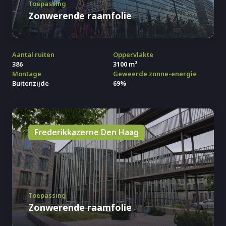
Toepassing
Zonwerende raamfolie
Aantal ruiten
Oppervlakte
386
3100 m²
Montage
Geweerde zonne-energie
Buitenzijde
69%
Frederikkazerne Den Haag
Toepassing
Zonwerende raamfolie