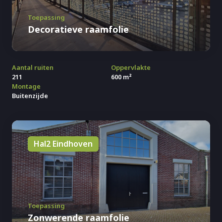
Toepassing
Decoratieve raamfolie
Aantal ruiten
Oppervlakte
211
600 m²
Montage
Buitenzijde
Hal2 Eindhoven
Toepassing
Zonwerende raamfolie