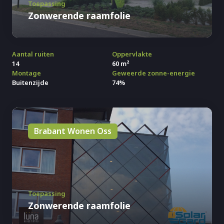
Toepassing
Zonwerende raamfolie
Aantal ruiten
Oppervlakte
14
60 m²
Montage
Geweerde zonne-energie
Buitenzijde
74%
Brabant Wonen Oss
Toepassing
Zonwerende raamfolie