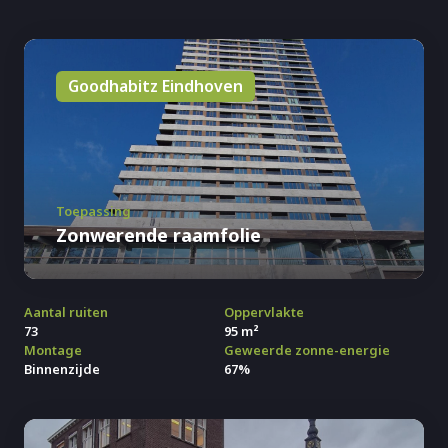
Goodhabitz Eindhoven
Toepassing
Zonwerende raamfolie
Aantal ruiten
Oppervlakte
73
95 m²
Montage
Geweerde zonne-energie
Binnenzijde
67%