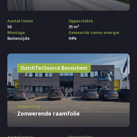
Aantal ruiten
Oppervlakte
56
35 m²
Montage
Geweerde zonne-energie
Buitenzijde
94%
DutchTecSource Beusichem
Toepassing
Zonwerende raamfolie