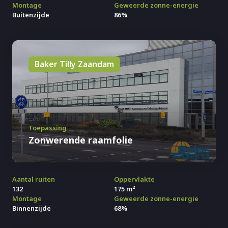
Montage
Geweerde zonne-energie
Buitenzijde
86%
Baker Tilly Zaandam
Toepassing
Zonwerende raamfolie
Aantal ruiten
Oppervlakte
132
175 m²
Montage
Geweerde zonne-energie
Binnenzijde
68%