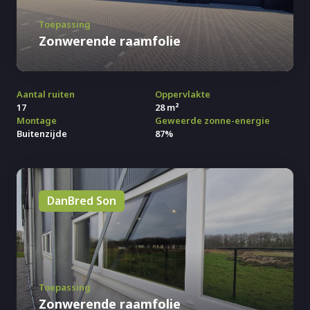
Toepassing
Zonwerende raamfolie
Aantal ruiten
Oppervlakte
17
28 m²
Montage
Geweerde zonne-energie
Buitenzijde
87%
DanBred Son
Toepassing
Zonwerende raamfolie