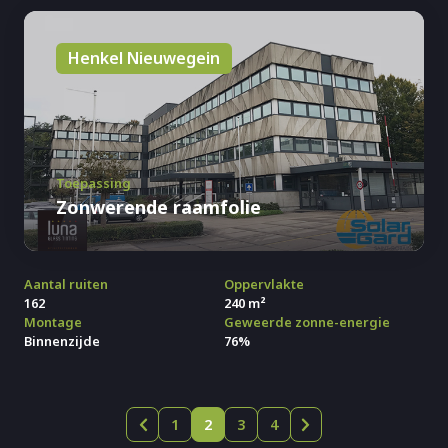
Henkel Nieuwegein
Toepassing
Zonwerende raamfolie
Aantal ruiten
Oppervlakte
162
240 m²
Montage
Geweerde zonne-energie
Binnenzijde
76%
1
2
3
4