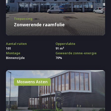
Toepassing
Zonwerende raamfolie
Aantal ruiten
Oppervlakte
101
91 m²
Montage
Geweerde zonne-energie
Binnenzijde
70%
Moswens Asten