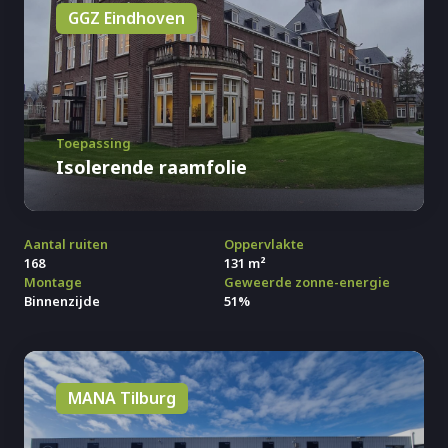
GGZ Eindhoven
Toepassing
Isolerende raamfolie
Aantal ruiten
Oppervlakte
168
131 m²
Montage
Geweerde zonne-energie
Binnenzijde
51%
MANA Tilburg