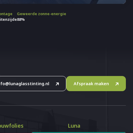
ontage
Geweerde zonne-energie
itenzijde
88%
nfo@lunaglasstinting.nl
Afspraak maken
uwfolies
Luna