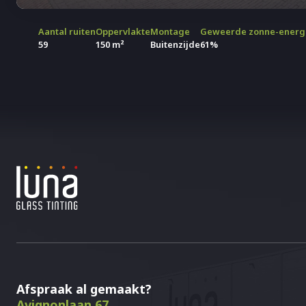
Aantal ruiten
Oppervlakte
Montage
Geweerde zonne-energ
59
150 m²
Buitenzijde
61%
Afspraak al gemaakt?
Avignonlaan 67