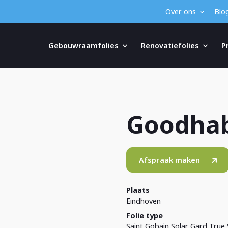
Over ons
Blo
Gebouwraamfolies
Renovatiefolies
P
Goodhab
Afspraak maken
Plaats
Eindhoven
Folie type
Saint Gobain Solar Gard True