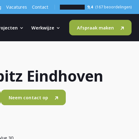
g
Vacatures
Contact
9,4
(167 beoordelingen)
rojecten
Werkwijze
Afspraak maken
itz Eindhoven
Neem contact op
 Vue 30