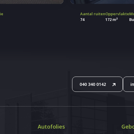
ie
Aantal ruiten
Oppervlakte
M
74
172 m²
Bu
040 340 0142
i
Autofolies
Gebo