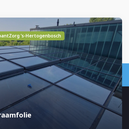
bantZorg ‘s-Hertogenbosch
aamfolie