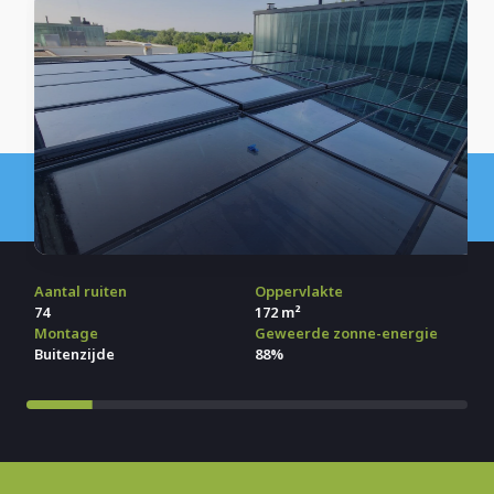
Toepassing
Zonwerende raamfolie
Aantal ruiten
Oppervlakte
74
172 m²
Montage
Geweerde zonne-energie
Buitenzijde
88%