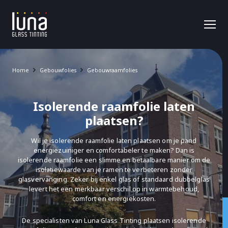
Home
Gebouwfolies
Gebouwraamfolies
Isolerende raamfolie laten
plaatsen?
Wil je isolerende raamfolie laten plaatsen om je pand
energiezuiniger en comfortabeler te maken? Dan is
isolerende raamfolie een slimme en betaalbare manier om de
isolatiewaarde van je ramen te verbeteren zonder
glasvervanging. Zeker bij enkel glas of standaard dubbelglas
levert het een merkbaar verschil op in warmtebehoud,
comfort en energiekosten.
De specialisten van Luna Glass Tinting plaatsen isolerende