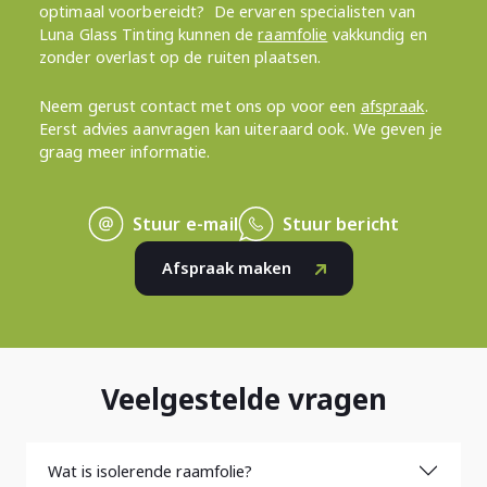
optimaal voorbereidt? De ervaren specialisten van
Luna Glass Tinting kunnen de
raamfolie
vakkundig en
zonder overlast op de ruiten plaatsen.
Neem gerust contact met ons op voor een
afspraak
.
Eerst advies aanvragen kan uiteraard ook. We geven je
graag meer informatie.
Stuur e-mail
Stuur bericht
Afspraak maken
Veelgestelde vragen
Wat is isolerende raamfolie?