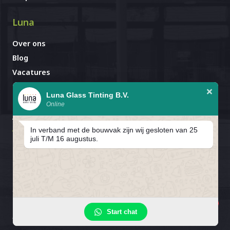
Luna
Over ons
Blog
Vacatures
Contact
Luna Glass Tinting B.V.
Online
Afspraak al gemaakt?
Avignonlaan 67
In verband met de bouwvak zijn wij gesloten van 25
5627 GA Eindhoven
juli T/M 16 augustus.
In verband met de bouwvak zijn
wij gesloten van 25 juli T/M 16
1
Privacybeleid
Cookiebeleid
Cookievoorkeuren
Start chat
augustus.
Algemene Voorwaarden