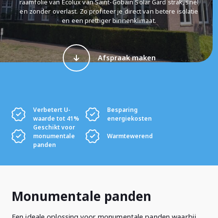
raamfolie van Ecolux van Saint-Gobain Solar Gard strak, snel
en zonder overlast. Zo profiteer je direct van betere isolatie
en een prettiger binnenklimaat.
Afspraak maken
Verbetert U-
Besparing
waarde tot 41%
energiekosten
Geschikt voor
monumentale
Warmtewerend
panden
Monumentale panden
Een ideale oplossing voor monumentale panden waarbij