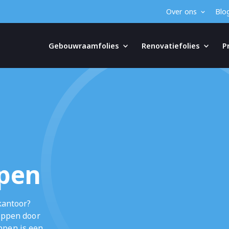
Over ons
Blo
Gebouwraamfolies
Renovatiefolies
P
pen
kantoor?
appen door
ppen is een