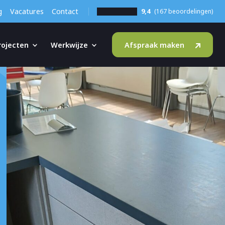
g
Vacatures
Contact
9,4
(167 beoordelingen)
rojecten
Werkwijze
Afspraak maken