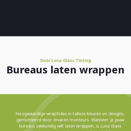
Door Luna Glass Tinting
Bureaus laten wrappen
Hoogwaardige wrapfolies in talloze kleuren en designs,
gemonteerd door ervaren monteurs. Wanneer je jouw
bureaus vakkundig wilt laten wrappen, is Luna Glass