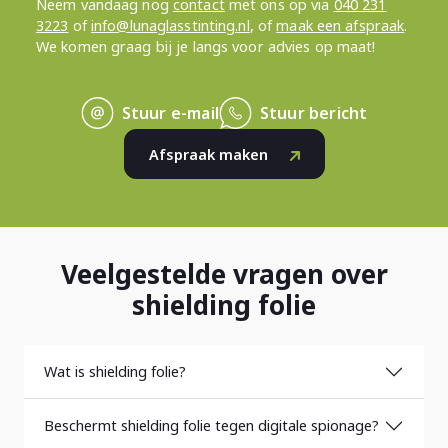
Neem vandaag nog
contact
met ons op via
040 231
3223
of
info@lunaglasstinting.nl
, of
maak een afspraak
.
We komen graag bij je langs voor advies op maat!
Stuur e-mail
Stuur bericht
Afspraak maken
Veelgestelde vragen over
shielding folie
Wat is shielding folie?
Beschermt shielding folie tegen digitale spionage?