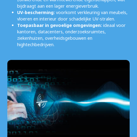
bijdraagt aan een lager energieverbruik.
UV-bescherming:
voorkomt verkleuring van meubels,
vloeren en interieur door schadelijke UV-stralen.
Toepasbaar in gevoelige omgevingen:
ideaal voor
kantoren, datacenters, onderzoeksruimtes,
ziekenhuizen, overheidsgebouwen en
hightechbedrijven.