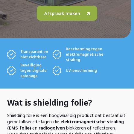
Afspraak maken
Bescherming tegen
Transparant en
elektromagnetische
niet zichtbaar
straling
Beveiliging
tegen digitale
UV-bescherming
spionage
Wat is shielding folie?
Shielding folie is een hoogwaardig product dat bestaat uit
gemetalliseerde lagen die
elektromagnetische straling
(EMS folie)
en
radiogolven
blokkeren of reflecteren.