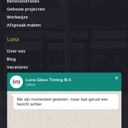
Renovatiefolies
Gebouw projecten
Werkwijze
Afspraak maken
Luna
Over ons
Blog
Vacatures
Contact
Luna Glass Tinting B.V.
Offline
Afspraak al gemaakt?
Avignonlaan 67
We zijn momenteel gesloten, maar laat gerust een
5627 GA Eindhoven
bericht achter.