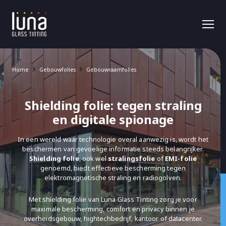
Home
Gebouwfolies
Gebouwraamfolies
Shielding folie: tegen straling
en digitale spionage
In een wereld waar technologie overal aanwezig is, wordt het
beschermen van gevoelige informatie steeds belangrijker.
Shielding folie
, ook wel
stralingsfolie
of
EMI-folie
genoemd, biedt effectieve bescherming tegen
elektromagnetische straling en radiogolven.
Met shielding folie van Luna Glass Tinting zorg je voor
maximale bescherming, comfort en privacy binnen je
overheidsgebouw, hightechbedrijf, kantoor of datacenter.