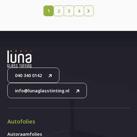
1
2
3
4
040 340 0142
info@lunaglasstinting.nl
Autofolies
Autoraamfolies