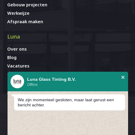
Gebouw projecten
Werkwijze
Afspraak maken
Luna
Over ons
Blog
Vacatures
Contact
Luna Glass Tinting B.V.
Offline
Afspraak al gemaakt?
Avignonlaan 67
We zijn momenteel gesloten, maar laat gerust een
5627 GA Eindhoven
bericht achter.