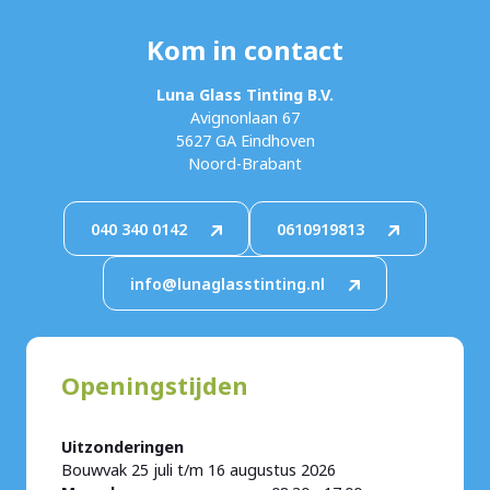
Kom in contact
Luna Glass Tinting B.V.
Avignonlaan 67
5627 GA Eindhoven
Noord-Brabant
040 340 0142
0610919813
info@lunaglasstinting.nl
Openingstijden
Uitzonderingen
Bouwvak 25 juli t/m 16 augustus 2026