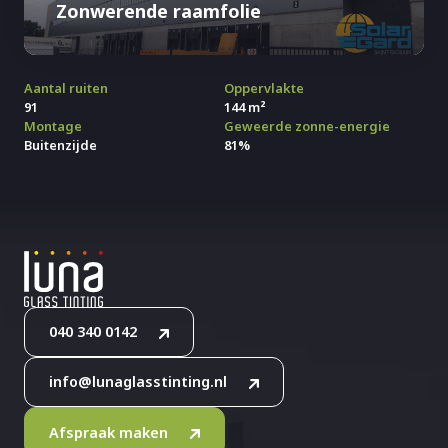
Zonwerende raamfolie
Aantal ruiten
Oppervlakte
91
144 m²
Montage
Geweerde zonne-energie
Buitenzijde
81%
040 340 0142
info@lunaglasstinting.nl
Afspraak maken