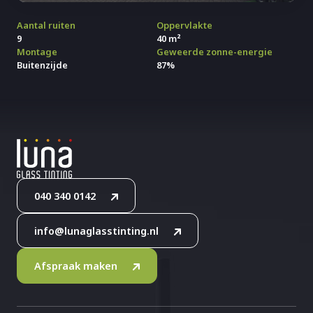
Aantal ruiten
Oppervlakte
9
40 m²
Montage
Geweerde zonne-energie
Buitenzijde
87%
040 340 0142
info@lunaglasstinting.nl
Afspraak maken