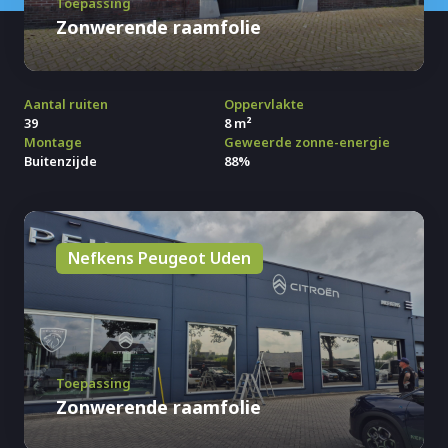
Toepassing
Zonwerende raamfolie
Aantal ruiten
Oppervlakte
39
8 m²
Montage
Geweerde zonne-energie
Buitenzijde
88%
Nefkens Peugeot Uden
Toepassing
Zonwerende raamfolie