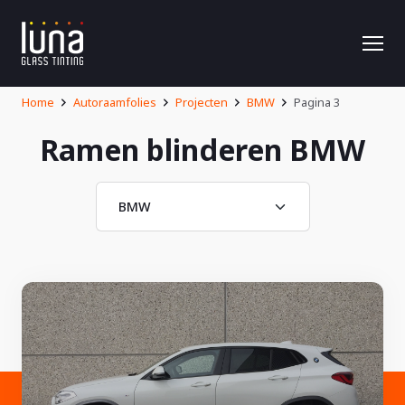
Home
Autoraamfolies
Projecten
BMW
Pagina 3
Ramen blinderen BMW