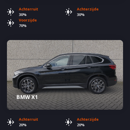
Achterruit
Achterzijde
30%
30%
Voorzijde
70%
BMW X1
Achterruit
Achterzijde
20%
20%