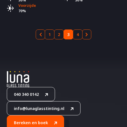
30%
30%
Voorzijde
70%
1
2
3
4
040 340 0142
info@lunaglasstinting.nl
Bereken en boek