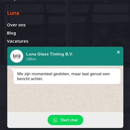
Luna
Over ons
Blog
Vacatures
Contact
Luna Glass Tinting B.V.
Offline
Afspraak al gemaakt?
Avignonlaan 67
We zijn momenteel gesloten, maar laat gerust een
5627 GA Eindhoven
bericht achter.
In verband met de bouwvak zijn
wij gesloten van 25 juli T/M 16
1
Privacybeleid
Cookiebeleid
Cookievoorkeuren
Start chat
augustus.
Algemene Voorwaarden