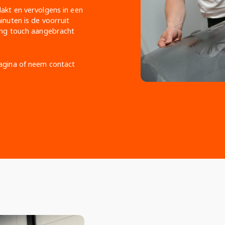
akt en vervolgens in een
inuten is de voorruit
ing touch aangebracht
gina of neem contact