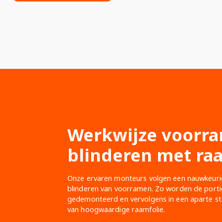
Werkwijze voorr
blinderen met ra
Onze ervaren monteurs volgen een nauwkeurig
blinderen van voorramen. Zo worden de portie
gedemonteerd en vervolgens in een aparte sto
van hoogwaardige raamfolie.