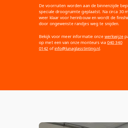
De voorruiten worden aan de binnenzijde bepl
speciale droogruimte geplaatst. Na circa 30 m
weer klaar voor herinbouw en wordt de finish
door ongewenste randjes weg te snijden.
Bekijk voor meer informatie onze
werkwijze
pa
op met een van onze monteurs via
040 340
0142
of
info@lunaglasstinting.nl
.