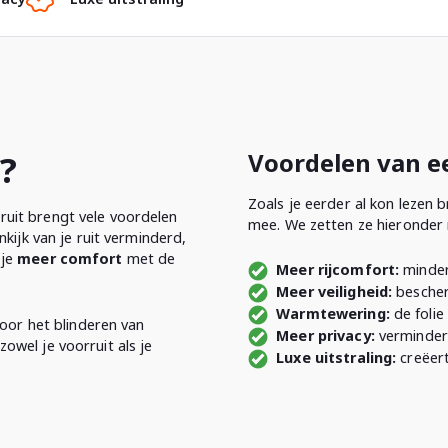
?
Voordelen van e
Zoals je eerder al kon lezen 
orruit brengt vele voordelen
mee. We zetten ze hieronder n
nkijk van je ruit verminderd,
 je
meer comfort
met de
Meer rijcomfort:
minder 
Meer veiligheid:
bescher
Warmtewering:
de foli
voor het blinderen van
Meer privacy:
vermindert
 zowel je voorruit als je
Luxe uitstraling:
creëert