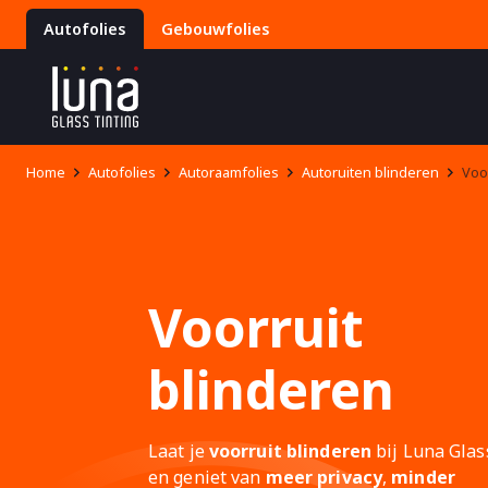
Autofolies
Gebouwfolies
Home
Autofolies
Autoraamfolies
Autoruiten blinderen
Voo
Voorruit
blinderen
Laat je
voorruit blinderen
bij Luna Glas
en geniet van
meer privacy
,
minder