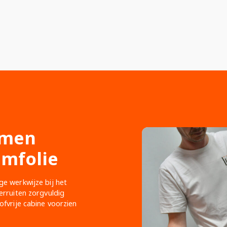
amen
amfolie
e werkwijze bij het
rruiten zorgvuldig
fvrije cabine voorzien