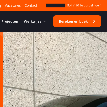
g
Vacatures
Contact
9,4
(167 beoordelingen)
Projecten
Werkwijze
Bereken en boek