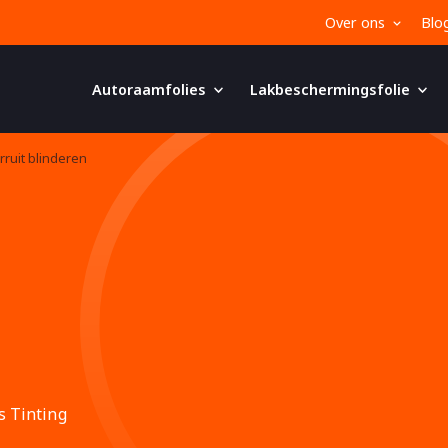
Over ons
Blo
Autoraamfolies
Lakbeschermingsfolie
rruit blinderen
s Tinting