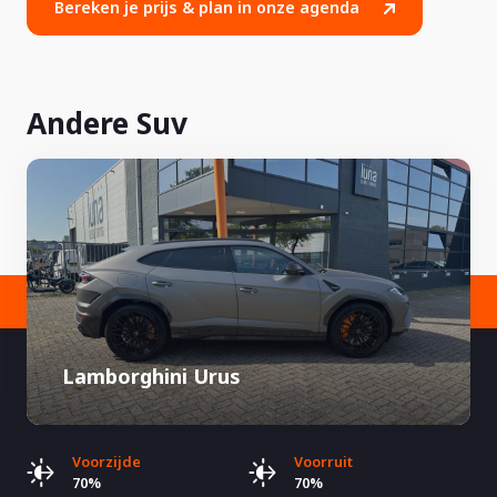
Bereken je prijs & plan in onze agenda
Andere Suv
Lamborghini Urus
Voorzijde
Voorruit
70%
70%