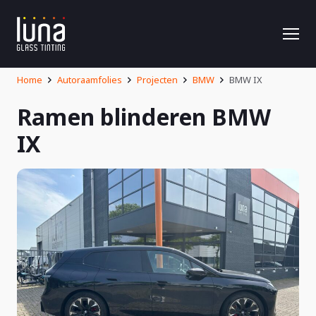
Home
Autoraamfolies
Projecten
BMW
BMW IX
Ramen blinderen BMW
IX