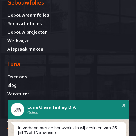
Gebouwfolies
Gebouwraamfolies
Renovatiefolies
Gebouw projecten
Werkwijze
Afspraak maken
Luna
Over ons
Blog
Vacatures
Contact
Luna Glass Tinting B.V.
Online
Afspraak al gemaakt?
Avignonlaan 67
In verband met de bouwvak zijn wij gesloten van 25
5627 GA Eindhoven
juli T/M 16 augustus.