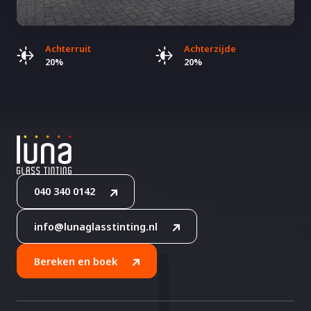
Achterruit
Achterzijde
20%
20%
040 340 0142
info@lunaglasstinting.nl
Bereken en boek