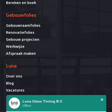
Bereken en boek
Gebouwfolies
Gebouwraamfolies
Renovatiefolies
Gebouw projecten
Werkwijze
Afspraak maken
Luna
Over ons
Blog
Vacatures
Contact
Luna Glass Tinting B.V.
Offline
Afspraak al gemaakt?