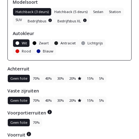
Modelsoort
Hatchback (3 deurs)
Hatchback (5 deurs)
Sedan
Station
SUV
Bedrijfsbus
Bedrijfsbus XL
Autokleur
Wit
Zwart
Antraciet
Lichtgrijs
Rood
Blauw
Achterruit
Geen folie
70%
40%
30%
20%
15%
5%
Vaste zijruiten
Geen folie
70%
40%
30%
20%
15%
5%
Voorportierruiten
Geen folie
70%
Voorruit