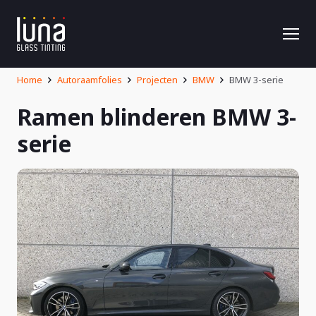
Home
Autoraamfolies
Projecten
BMW
BMW 3-serie
Ramen blinderen BMW 3-
serie