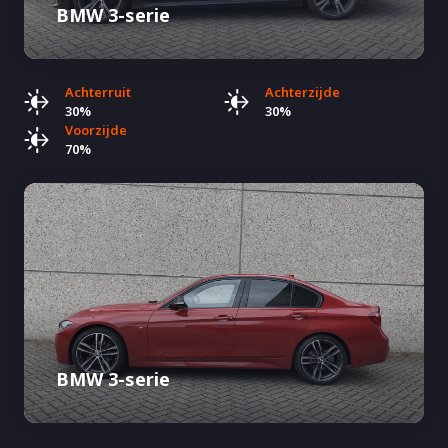
BMW 3-serie
Achterruit
Achterzijde
30%
30%
Voorzijde
70%
BMW 3-serie