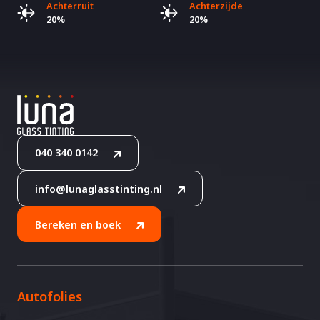
Achterruit
Achterzijde
20%
20%
040 340 0142
info@lunaglasstinting.nl
Bereken en boek
Autofolies