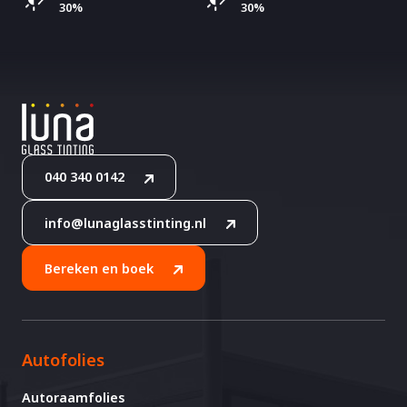
30%
30%
040 340 0142
info@lunaglasstinting.nl
Bereken en boek
Autofolies
Autoraamfolies