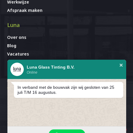
Werkwijze
Afspraak maken
Luna
Over ons
Blog
Vacatures
Contact
Luna Glass Tinting B.V.
Online
Afspraak al gemaakt?
Avignonlaan 67
In verband met de bouwvak zijn wij gesloten van 25
5627 GA Eindhoven
juli T/M 16 augustus.
In verband met de bouwvak zijn
wij gesloten van 25 juli T/M 16
1
Privacybeleid
Cookiebeleid
Cookievoorkeuren