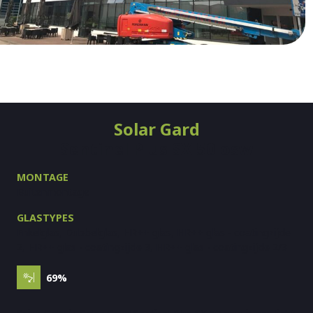
Solar Gard
Sentinel Plus SX 50 osw
MONTAGE
Buitenmontage
GLASTYPES
Enkelglas, Dubbelglas, HR++ glas, HR++ glas - coatingzijde
2, HR++ glas - coatingzijde 3, HR++ glas - coatingzijde 2/3
69%