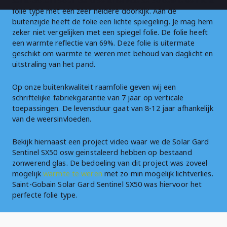
Saint-Gobain Solar Gard Sentinel Plus SX 50 osw is een licht
folie type met een zeer heldere doorkijk. Aan de
buitenzijde heeft de folie een lichte spiegeling. Je mag hem
zeker niet vergelijken met een spiegel folie. De folie heeft
een warmte reflectie van 69%. Deze folie is uitermate
geschikt om warmte te weren met behoud van daglicht en
uitstraling van het pand.
Op onze buitenkwaliteit raamfolie geven wij een
schriftelijke fabriekgarantie van 7 jaar op verticale
toepassingen. De levensduur gaat van 8-12 jaar afhankelijk
van de weersinvloeden.
Bekijk hiernaast een project video waar we de Solar Gard
Sentinel SX50 osw geinstaleerd hebben op bestaand
zonwerend glas. De bedoeling van dit project was zoveel
mogelijk
warmte te weren
met zo min mogelijk lichtverlies.
Saint-Gobain Solar Gard Sentinel SX50 was hiervoor het
perfecte folie type.