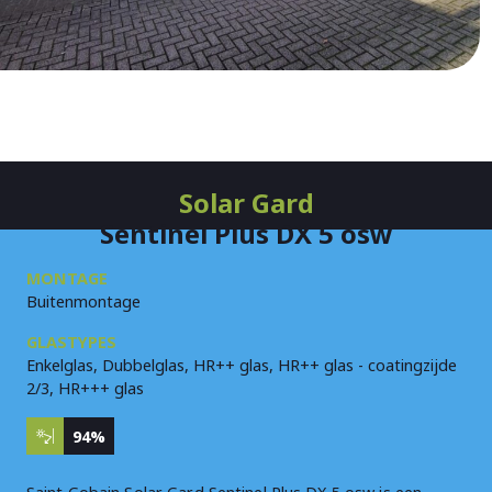
Solar Gard
Sentinel Plus DX 5 osw
MONTAGE
Buitenmontage
GLASTYPES
Enkelglas, Dubbelglas, HR++ glas, HR++ glas - coatingzijde
2/3, HR+++ glas
94%