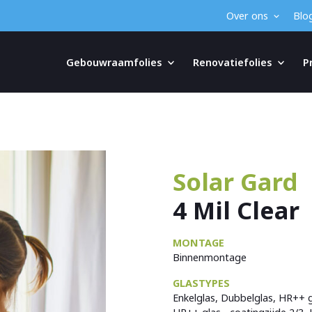
Over ons
Blo
Gebouwraamfolies
Renovatiefolies
P
Solar Gard
4 Mil Clear
MONTAGE
Binnenmontage
GLASTYPES
Enkelglas, Dubbelglas, HR++ gl