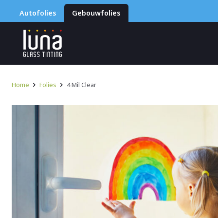
Autofolies
Gebouwfolies
Home
Folies
4 Mil Clear