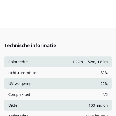
Technische informatie
Rolbreedte
1.22m, 1.52m, 1.82m
Lichttransmissie
89%
UV-weigering
99%
Complexiteit
4/5
Dikte
100 micron
Treksterkte
2,110 kg/cm2