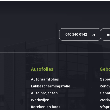
040 340 0142
i
Autofolies
Gebo
Autoraamfolies
Gebo
Lakbeschermingsfolie
Renov
Auto projecten
Gebou
Werkwijze
Werkw
Bereken en boek
Afsp