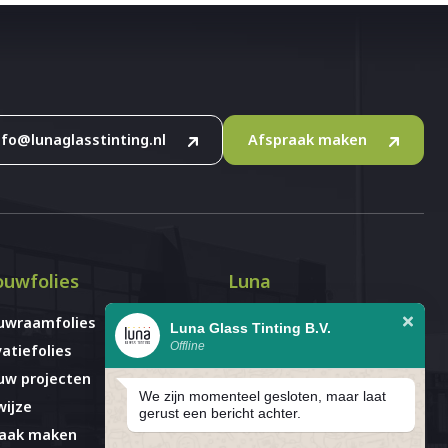
nfo@lunaglasstinting.nl
Afspraak maken
uwfolies
Luna
uwraamfolies
Over ons
Luna Glass Tinting B.V.
Offline
atiefolies
Blog
w projecten
Vacatures
We zijn momenteel gesloten, maar laat
ijze
Contact
gerust een bericht achter.
raak maken