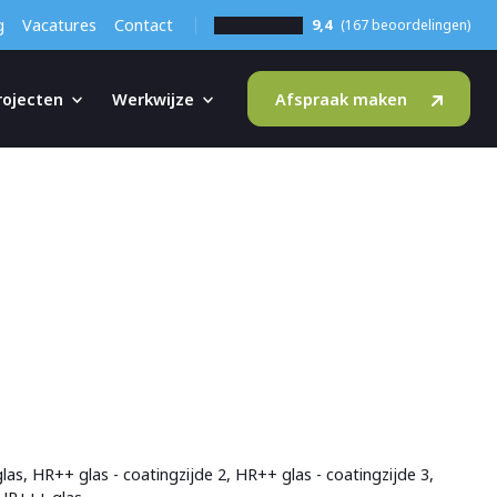
g
Vacatures
Contact
9,4
(167 beoordelingen)
rojecten
Werkwijze
Afspraak maken
as, HR++ glas - coatingzijde 2, HR++ glas - coatingzijde 3,