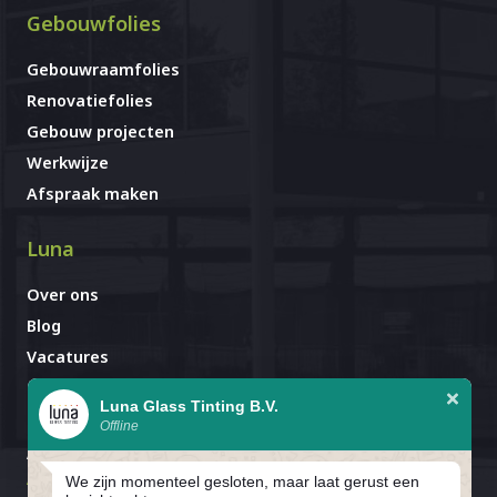
Gebouwfolies
Gebouwraamfolies
Renovatiefolies
Gebouw projecten
Werkwijze
Afspraak maken
Luna
Over ons
Blog
Vacatures
Contact
Luna Glass Tinting B.V.
Offline
Afspraak al gemaakt?
Avignonlaan 67
We zijn momenteel gesloten, maar laat gerust een