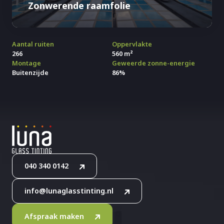
Zonwerende raamfolie
Aantal ruiten
Oppervlakte
266
560 m²
Montage
Geweerde zonne-energie
Buitenzijde
86%
040 340 0142
info@lunaglasstinting.nl
Afspraak maken