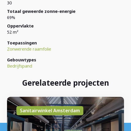
30
Totaal geweerde zonne-energie
69%
Oppervlakte
52 m²
Toepassingen
Zonwerende raamfolie
Gebouwtypes
Bedrijfspand
Gerelateerde projecten
Sanitairwinkel Amsterdam