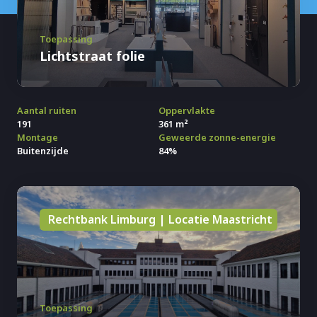
Toepassing
Lichtstraat folie
Aantal ruiten
Oppervlakte
191
361 m²
Montage
Geweerde zonne-energie
Buitenzijde
84%
Rechtbank Limburg | Locatie Maastricht
Toepassing