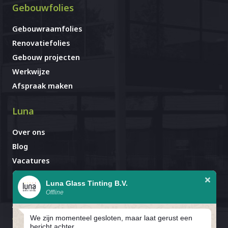
Gebouwfolies
Gebouwraamfolies
Renovatiefolies
Gebouw projecten
Werkwijze
Afspraak maken
Luna
Over ons
Blog
Vacatures
Contact
Luna Glass Tinting B.V.
Offline
Afspraak al gemaakt?
Avignonlaan 67
We zijn momenteel gesloten, maar laat gerust een
5627 GA Eindhoven
bericht achter.