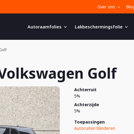
Over ons
Blo
Autoraamfolies
Lakbeschermingsfolie
Golf
Volkswagen Golf
Achterruit
5%
Achterzijde
5%
Toepassingen
Autoruiten blinderen