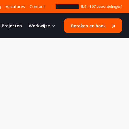
g
Vacatures
Contact
9,4
(167 beoordelingen)
Projecten
Werkwijze
Bereken en boek