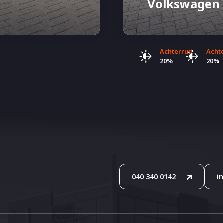
Volkswagen 
Achterruit
Acht
20%
20%
040 340 0142
i