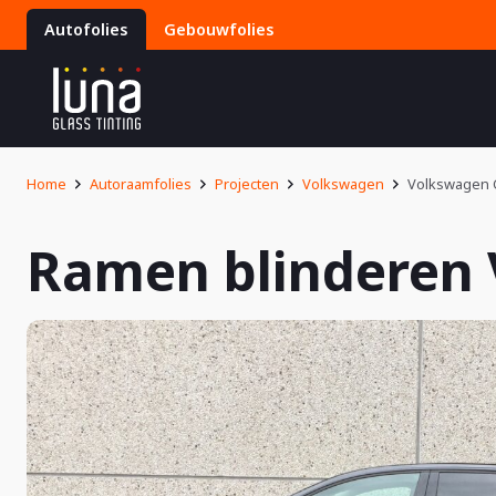
Autofolies
Gebouwfolies
Home
Autoraamfolies
Projecten
Volkswagen
Volkswagen 
Ramen blinderen 