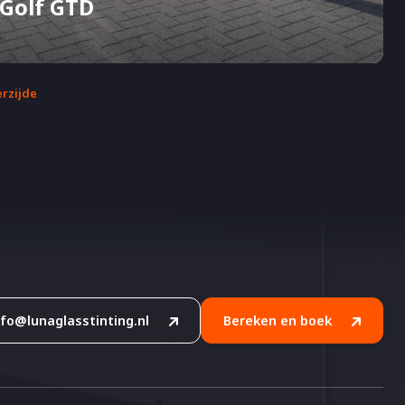
Golf GTD
erzijde
nfo@lunaglasstinting.nl
Bereken en boek