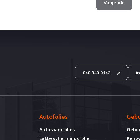
040 340 0142
i
Autofolies
Gebo
Autoraamfolies
Gebo
Lakbeschermingsfolie
Renov