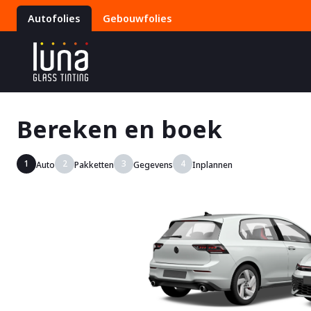
Autofolies
Gebouwfolies
Bereken en boek
1
2
3
4
Auto
Pakketten
Gegevens
Inplannen