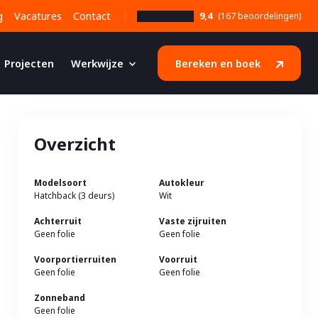
g
Vacatures
Contact
9,4
(167 beoordelingen)
Projecten
Werkwijze
Bereken en boek
Overzicht
Modelsoort
Autokleur
Hatchback (3 deurs)
Wit
Achterruit
Vaste zijruiten
Geen folie
Geen folie
Voorportierruiten
Voorruit
Geen folie
Geen folie
Zonneband
Geen folie