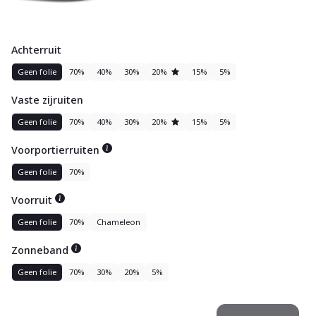
Achterruit
Geen folie
70%
40%
30%
20%
15%
5%
Vaste zijruiten
Geen folie
70%
40%
30%
20%
15%
5%
Voorportierruiten
Geen folie
70%
Voorruit
Geen folie
70%
Chameleon
Zonneband
Geen folie
70%
30%
20%
5%