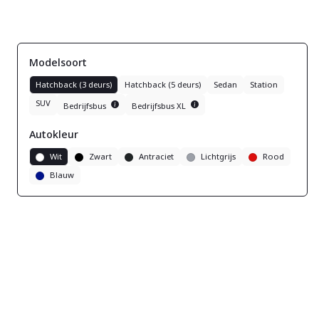
Modelsoort
Hatchback (3 deurs)
Hatchback (5 deurs)
Sedan
Station
SUV
Bedrijfsbus
Bedrijfsbus XL
Autokleur
Wit
Zwart
Antraciet
Lichtgrijs
Rood
Blauw