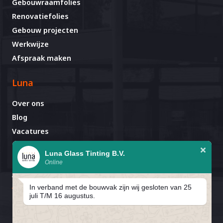
Gebouwraamfolies
Renovatiefolies
Gebouw projecten
Werkwijze
Afspraak maken
Luna
Over ons
Blog
Vacatures
Contact
Luna Glass Tinting B.V.
Online
Afspraak al gemaakt?
Avignonlaan 67
In verband met de bouwvak zijn wij gesloten van 25
5627 GA Eindhoven
juli T/M 16 augustus.