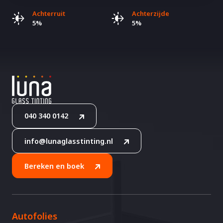
Achterruit
Achterzijde
5%
5%
040 340 0142
info@lunaglasstinting.nl
Bereken en boek
Autofolies