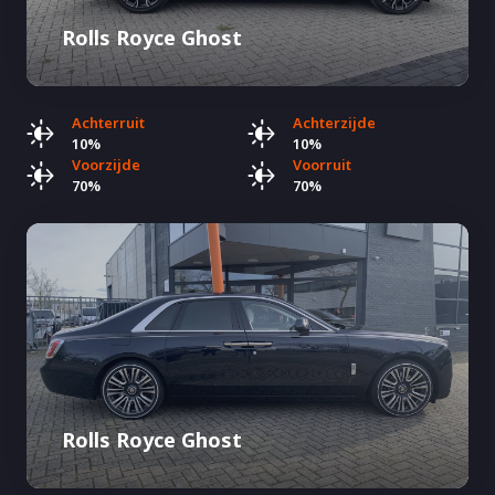
Rolls Royce Ghost
Achterruit
Achterzijde
10%
10%
Voorzijde
Voorruit
70%
70%
Rolls Royce Ghost