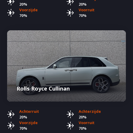
20%
20%
Voorzijde
Voorruit
70%
70%
Rolls Royce Cullinan
Achterruit
Achterzijde
20%
20%
Voorzijde
Voorruit
70%
70%