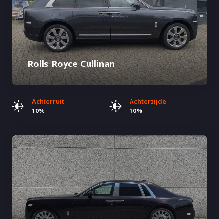
Rolls Royce Cullinan
Achterruit
Achterzijde
10%
10%