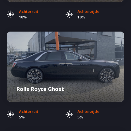
Achterruit
Achterzijde
10%
10%
Rolls Royce Ghost
Achterruit
Achterzijde
5%
5%