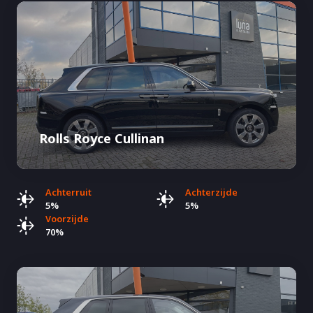
Rolls Royce Cullinan
Achterruit
Achterzijde
5%
5%
Voorzijde
70%