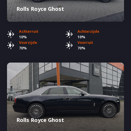
Rolls Royce Ghost
Achterruit
Achterzijde
10%
10%
Voorzijde
Voorruit
70%
70%
Rolls Royce Ghost