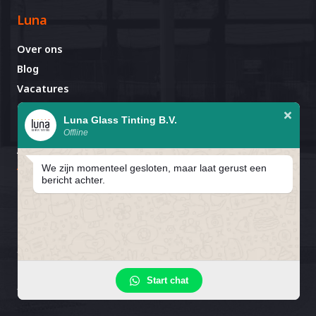
Luna
Over ons
Blog
Vacatures
Contact
Luna Glass Tinting B.V.
Offline
Afspraak al gemaakt?
Avignonlaan 67
We zijn momenteel gesloten, maar laat gerust een
5627 GA Eindhoven
bericht achter.
In verband met de bouwvak zijn
wij gesloten van 25 juli T/M 16
1
Privacybeleid
Cookiebeleid
Cookievoorkeuren
Start chat
augustus.
Algemene Voorwaarden