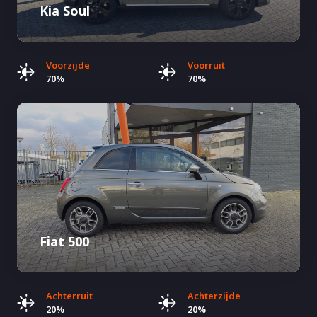
Kia Soul
Voorzijde
Voorruit
70%
70%
Fiat 500
Achterruit
Achterzijde
20%
20%