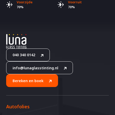
Voorzijde
Voorruit
70%
70%
040 340 0142
info@lunaglasstinting.nl
Bereken en boek
Autofolies