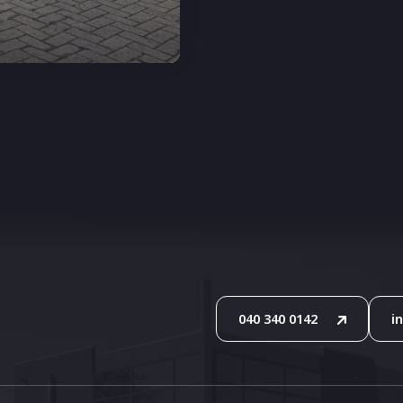
040 340 0142
i