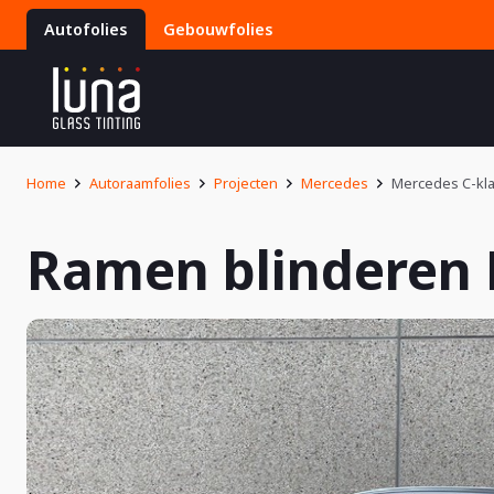
Autofolies
Gebouwfolies
Home
Autoraamfolies
Projecten
Mercedes
Mercedes C-kla
Ramen blinderen 