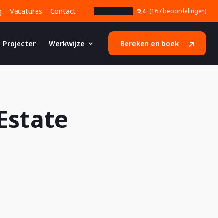
g
Vacatures
Contact
9,4
(167 beoordelingen)
Projecten
Werkwijze
Bereken en boek
Estate