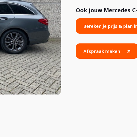
Ook jouw Mercedes C-k
Bereken je prijs & plan 
Afspraak maken