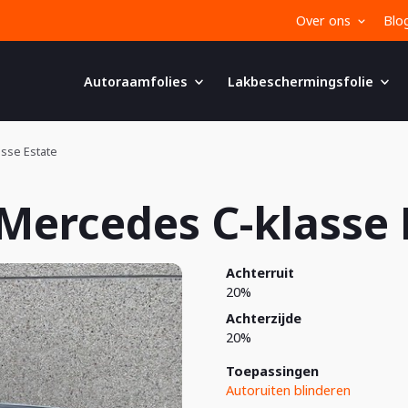
Over ons
Blo
Autoraamfolies
Lakbeschermingsfolie
sse Estate
Mercedes C-klasse 
Achterruit
20%
Achterzijde
20%
Toepassingen
Autoruiten blinderen