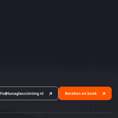
nfo@lunaglasstinting.nl
Bereken en boek