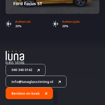
Ford Focus ST
Achterruit
Achterzijde
20%
20%
040 340 0142
info@lunaglasstinting.nl
Bereken en boek