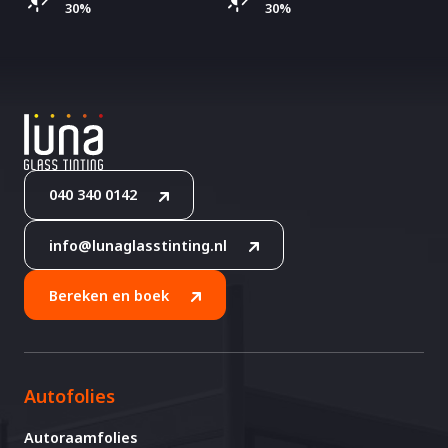
30%
30%
040 340 0142
info@lunaglasstinting.nl
Bereken en boek
Autofolies
Autoraamfolies