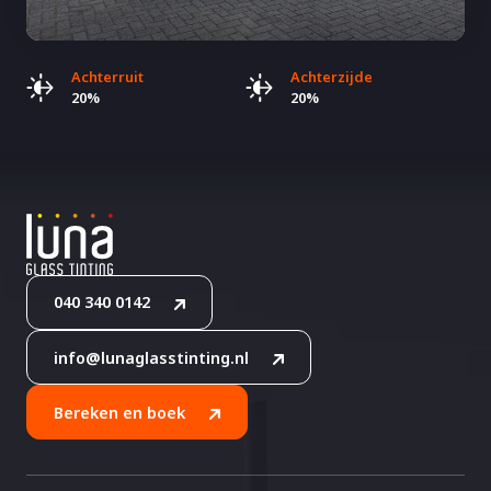
Achterruit
Achterzijde
20%
20%
040 340 0142
info@lunaglasstinting.nl
Bereken en boek