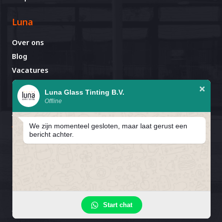
Luna
Over ons
Blog
Vacatures
Contact
Luna Glass Tinting B.V.
Offline
Afspraak al gemaakt?
Avignonlaan 67
We zijn momenteel gesloten, maar laat gerust een
5627 GA Eindhoven
bericht achter.
In verband met de bouwvak zijn
wij gesloten van 25 juli T/M 16
1
Privacybeleid
Cookiebeleid
Cookievoorkeuren
Start chat
augustus.
Algemene Voorwaarden