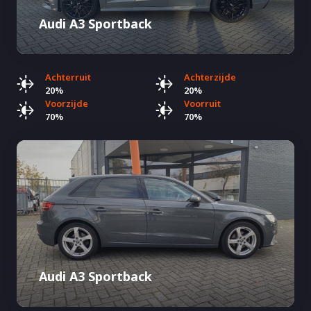
Audi A3 Sportback
Achterruit
Achterzijde
20%
20%
Voorzijde
Voorruit
70%
70%
Audi A3 Sportback