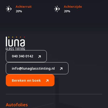
Achterruit
Achterzijde
20%
20%
040 340 0142
info@lunaglasstinting.nl
Bereken en boek
Autofolies