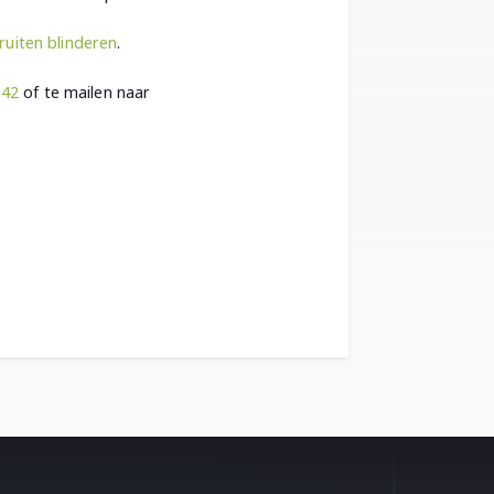
jruiten blinderen
.
142
of te mailen naar