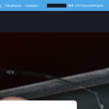
g
Vacatures
Contact
9,4
(167 beoordelingen)