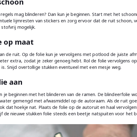
 schoon
de regels mag blinderen? Dan kun je beginnen. Start met het sch
ntuele lijmresten van stickers en zorg ervoor dat de ruit schoon, v
stofvrij mogelijk.
ie op maat
 de ruit. Op de folie kun je vervolgens met potlood de juiste af
er extra, zodat je zeker genoeg hebt. Rol de folie vervolgens op 
is. Snijd overtollige stukken eventueel met een mesje weg.
lie aan
n je beginnen met het blinderen van de ramen. De blindeerfolie w
water gemengd met afwasmiddel op de autoraam. Als de ruit goed 
k dat hoekje nat. Plaats de folie op de autoruit en haal vervolgen
jf de nieuwe stukken folie steeds een beetje natspuiten voor het b