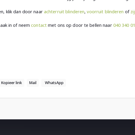
n, klik dan door naar
achterruit blinderen
,
voorruit blinderen
of
zi
raak in of neem
contact
met ons op door te bellen naar
040 340 0
Kopieer link
Mail
WhatsApp