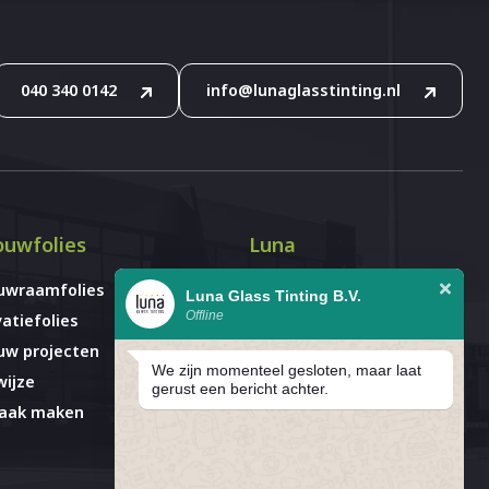
040 340 0142
info@lunaglasstinting.nl
uwfolies
Luna
uwraamfolies
Over ons
Luna Glass Tinting B.V.
Offline
atiefolies
Blog
w projecten
Vacatures
We zijn momenteel gesloten, maar laat
ijze
Contact
gerust een bericht achter.
raak maken