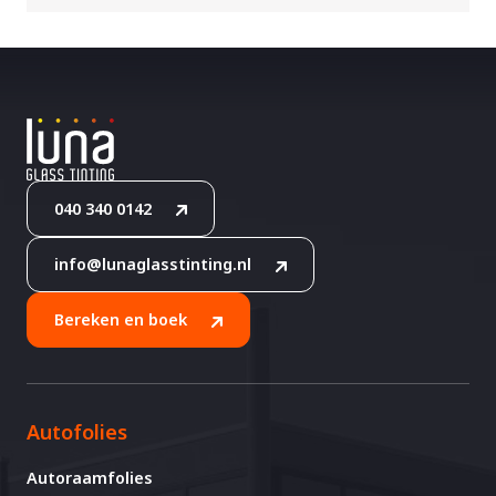
040 340 0142
info@lunaglasstinting.nl
Bereken en boek
Autofolies
Autoraamfolies