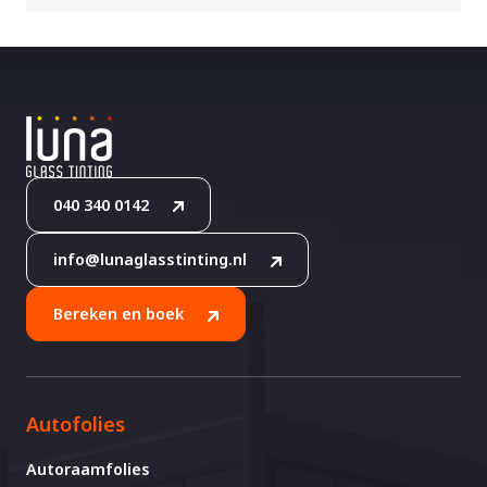
040 340 0142
info@lunaglasstinting.nl
Bereken en boek
Autofolies
Autoraamfolies