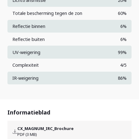
Lichttransmissie
20%
Totale bescherming tegen de zon
60%
Reflectie binnen
6%
Reflectie buiten
6%
UV-weigering
99%
Complexiteit
4/5
IR-weigering
86%
Informatieblad
CX_MAGNUM_IRC_Brochure
PDF (3 MB)