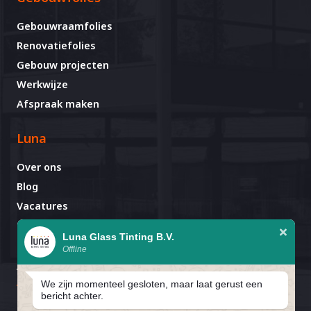
Gebouwraamfolies
Renovatiefolies
Gebouw projecten
Werkwijze
Afspraak maken
Luna
Over ons
Blog
Vacatures
Contact
Luna Glass Tinting B.V.
Offline
Afspraak al gemaakt?
Avignonlaan 67
We zijn momenteel gesloten, maar laat gerust een
5627 GA Eindhoven
bericht achter.