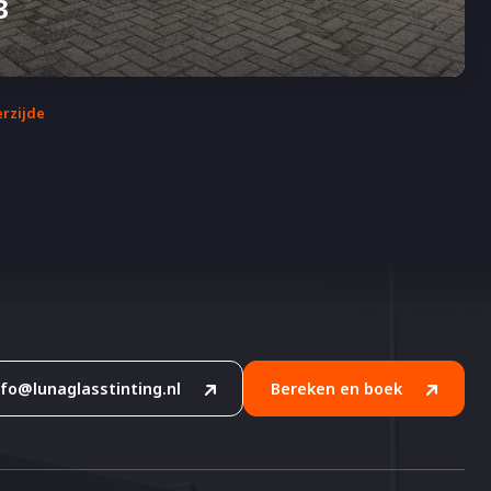
3
erzijde
nfo@lunaglasstinting.nl
Bereken en boek