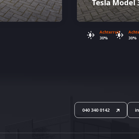
Tesla Model 
Achterruit
Acht
30%
30%
040 340 0142
i