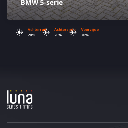
BMW 5-serie
Achterruit
Achterzijde
Voorzijde
20%
20%
70%