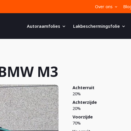
Over ons
Blo
Autoraamfolies
Lakbeschermingsfolie
n BMW M3
Achterruit
20%
Achterzijde
20%
Voorzijde
70%