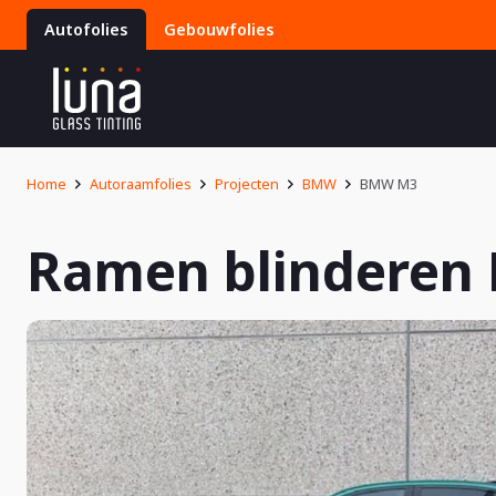
Autofolies
Gebouwfolies
Home
Autoraamfolies
Projecten
BMW
BMW M3
Ramen blindere