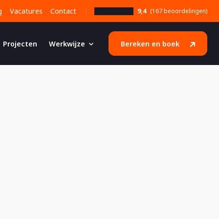
g
Vacatures
Contact
9,4
(167 beoordelingen)
Projecten
Werkwijze
Bereken en boek