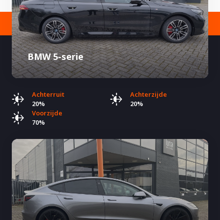
BMW 5-serie
Achterruit
Achterzijde
20%
20%
Voorzijde
70%