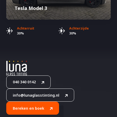
Tesla Model 3
Achterruit
Achterzijde
30%
30%
040 340 0142
info@lunaglasstinting.nl
Bereken en boek