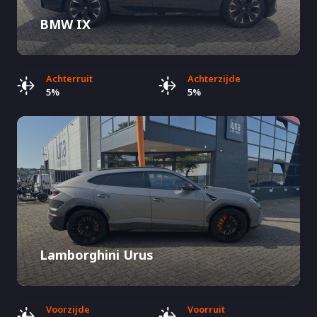
BMW IX
Achterruit
Achterzijde
5%
5%
Lamborghini Urus
Voorzijde
Voorruit