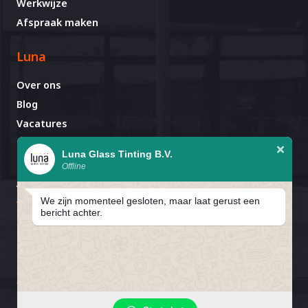
Werkwijze
Afspraak maken
Luna
Over ons
Blog
Vacatures
Contact
Luna Glass Tinting B.V.
Offline
Afspraak al gemaakt?
Avignonlaan 67
We zijn momenteel gesloten, maar laat gerust een
5627 GA Eindhoven
bericht achter.
In verband met de bouwvak zijn
wij gesloten van 25 juli T/M 16
1
Privacybeleid
Cookiebeleid
Cookievoorkeuren