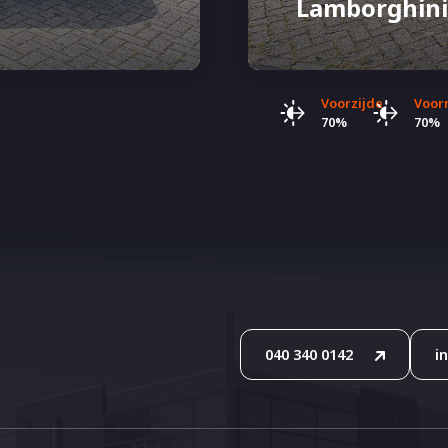
Lamborghini
Voorzijde
Voorr
70%
70%
040 340 0142
i