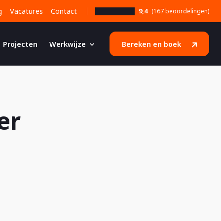
g
Vacatures
Contact
9,4
(167 beoordelingen)
Projecten
Werkwijze
Bereken en boek
er