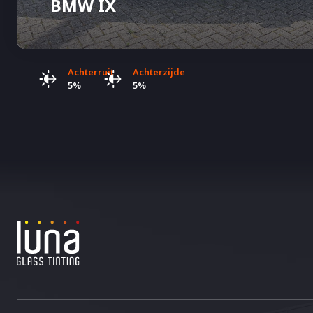
BMW IX
Achterruit
Achterzijde
5%
5%