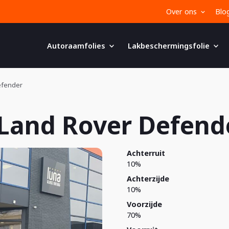
Over ons
Blo
Autoraamfolies
Lakbeschermingsfolie
efender
Land Rover Defend
Achterruit
10%
Achterzijde
10%
Voorzijde
70%