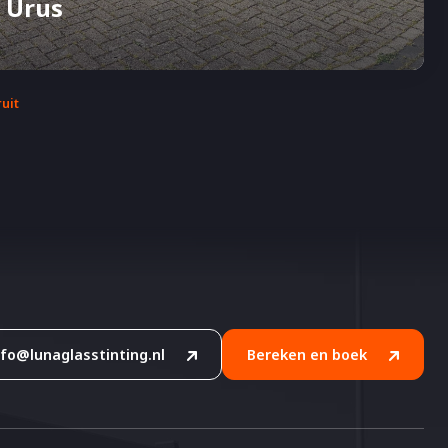
 Urus
uit
nfo@lunaglasstinting.nl
Bereken en boek