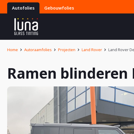
Autofolies
Gebouwfolies
Home
Autoraamfolies
Projecten
Land Rover
Land Rover D
Ramen blinderen 