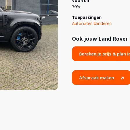
Voorruit
70%
Toepassingen
Autoruiten blinderen
Ook jouw Land Rover 
Bereken je prijs & plan 
Afspraak maken